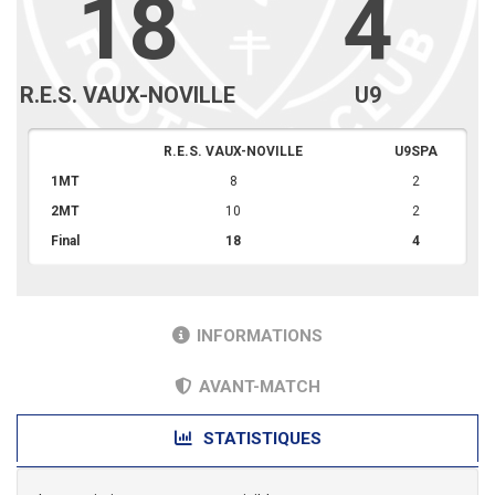
18
4
R.E.S. VAUX-NOVILLE
U9
R.E.S. VAUX-NOVILLE
U9SPA
1MT
8
2
2MT
10
2
Final
18
4
INFORMATIONS
AVANT-MATCH
STATISTIQUES